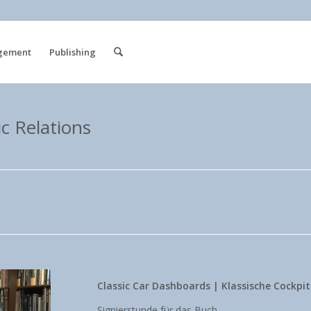
gement
Publishing
ic Relations
Classic Car Dashboards | Klassische Cockpit
Signierstunde für das Buch