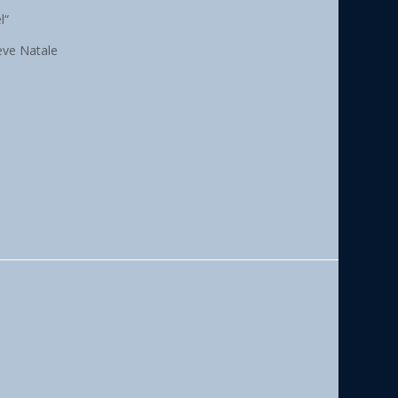
l“
eve Natale